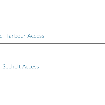
d Harbour
Access
chelt
Access