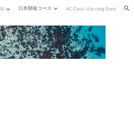
日本開催コース
UB
AC Davis Marching Band
ion