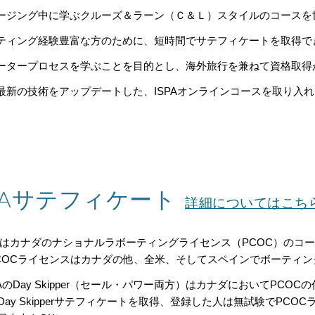
ルージング
中に
学ぶクルーズ＆ラーン（Ｃ＆Ｌ）スタイルのコースを
ーティング経験豊富な方のために、
短時間でサテフィケートを取得で
ャータープロセスを学ぶことを目的とし、海外旅行を兼ねて資格取得
に最新の技術をアップデートした、ISPAオンラインコースを取り入
SPAサテフィケート
詳細についてはこち
PAはカナダのナショナルラボーティングライセンス（PCOC）の
COCライセンスはカナダの他、全米、そしてスペインでボーティ
SPAのDay Skipper（セール・パワー両方）はカナダにおいてP
Day Skipperサテフィケートを取得、登録した人は無試験でPC