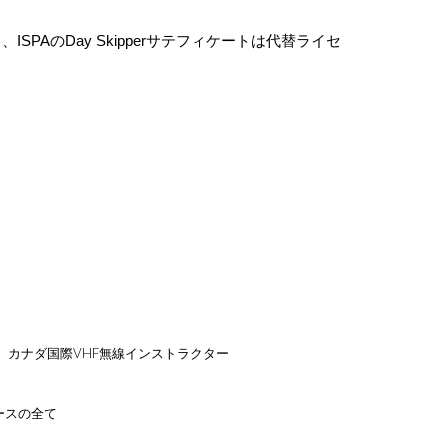
PAのDay Skipperサテフィケートは代替ライセ
、
カナダ国際VHF無線インストラクター
コースの全て