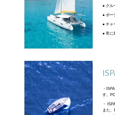
● ク
● ボ
● チ
● 常
I
・IS
す。P
・ I
また、