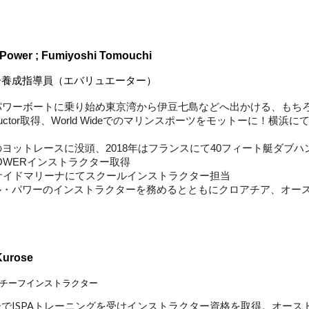
 Power ; Fumi
yoshi Tomouchi
ター養成指導員（エバリュエーター）
パワーボートに乗り始め東京湾から伊豆七島などへ出かける、もち
 Instructor取得、World Wideでのマリンスポーツをモットーに
のヨットレースに没頭、2018年はフランスにて40フィート艇ダブ
L、POWERインストラクター取得
イサイドマリーナにてスクールインストラクター担当
ル・パワーのインストラクターを務めるとともにクロアチア、オー
 Kurose
チーフインストラクター
でISPAトレーニングを受けインストラクター資格を取得。オー