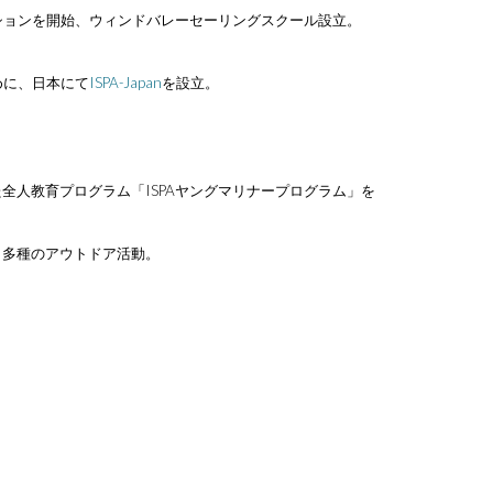
ションを開始、
ウィンドバレーセーリングスクール設立
。
めに、日本にて
ISPA-Japan
を設立。
人教育プログラム「ISPAヤングマリナープログラム」を
、多種のアウトドア活動。