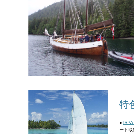
特
●
ISPA（
ート
取