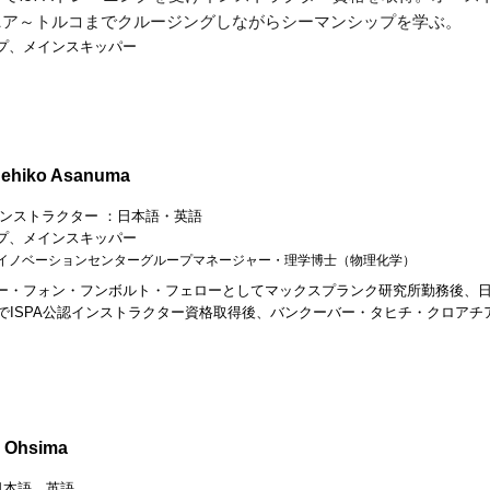
ニア～トルコまでクルージングしながらシーマンシップを学ぶ。
プ、メインスキッパー
deh
iko
Asanuma
ンストラクター
：日本語・英語
プ、メインスキッパー
イノベーションセンターグループマネージャー・理学博士（物理化学）
ー・フォン・フンボルト・フェローとしてマックスプランク研究所勤務後、日本
歳でISPA公認インストラクター資格取得後、バンクーバー・タヒチ・クロア
 Ohsima
日本語、英語