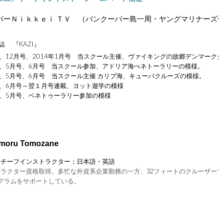
バーＮｉｋｋｅｉ ＴＶ （バンクーバー島一周・ヤングマリナーズ
誌 『KAZI』
3年、12月号、2014年1月号 当スクール主催、ヴァイキングの故郷デンマー
3年、5月号、6月号 当スクール参加、アドリア海べネトーラリーの模様。
4年、5月号、6月号 当スクール主催 カリブ海、キューバクルーズの模様。
5年、6月号～翌１月号連載、ヨット遊学の模様
6年、5月号、ベネトゥーラリー参加の模様
moru Tomozane
・チーフインストラクター；日本語・英語
ンストラクター資格取得。多忙な外資系企業勤務の一方、32フィートのクルー
グラムをサポートしている。