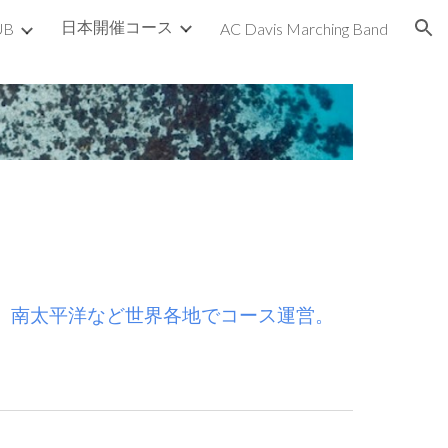
日本開催コース
UB
AC Davis Marching Band
ion
パ、南太平洋など世界各地でコース運営。