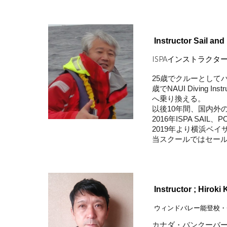
Instructor Sail and
ISPAインストラク
25歳でクルーとして
歳でNAUI Diving
へ乗り換える。
以後10年間、国内外
2016年ISPA SAI
2019年より横浜ベ
当スクールではセー
Instructor ; Hiroki
ウィンドバレー能登校・
カナダ・バンクーバー