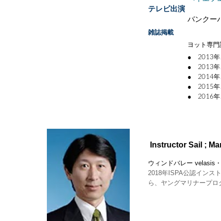
テレビ出演
バンクー
雑誌掲載
ヨット専門
● 201
● 201
● 201
● 201
● 201
Instructor Sail ;
Ma
ウィンドバレー
velasis
2018年ISPA公認イ
ら、ヤングマリナープロ