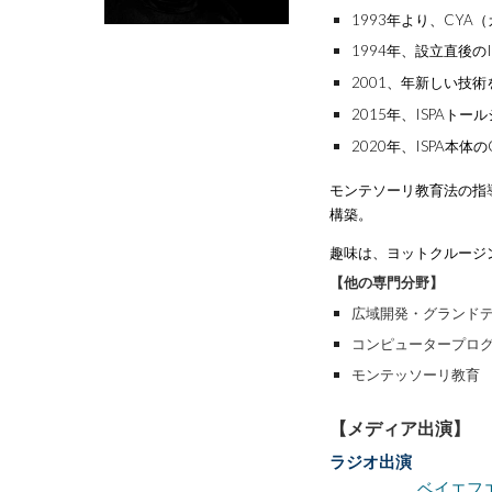
1993
年より、CYA
1994年、設立直後のIS
2001、年新しい技
2015年、ISPA
2020年、ISPA本体の
モンテソーリ教育法の指
構築。
趣味は、ヨットクルージ
【
他の専門分野
】
広域開発・グランド
コンピュータープロ
モンテッソーリ教育
【メディア出演】
ラジオ出演
ベイエフ