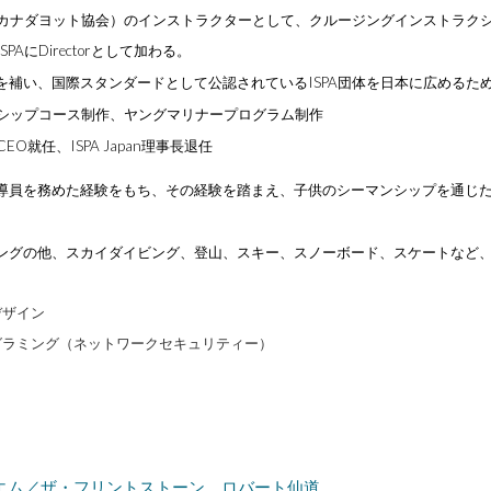
（カナダヨット協会）のインストラクターとして、クルージングインストラク
PAにDirectorとして加わる。
術を補い、国際スタンダードとして公認されているISPA団体を日本に広めるた
トールシップコース制作、ヤングマリナープログラム制作
CEO就任、ISPA Japan理事長退任
導員を務めた経験をもち、その経験を踏まえ、子供のシーマンシップを通じた全
ングの他、スカイダイビング、登山、スキー、スノーボード、スケートなど
デザイン
グラミング（ネットワークセキュリティー）
エム／ザ・フリントストーン ロバート仙道