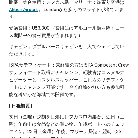
開催・集合場所：
レフカス島
・マリーナ：最寄り空港は
Aktion Airport
。Londonから多くのフライトが出ていま
す。
受講費用：U$3,300 （費用にはアルコール類を除くコー
ス期間中の食材費用が含まれます）
キャビン；ダブルバースキャビンを二人でシェアしてい
ただきます。
ISPAサテフィケート：未経験の方はISPA Competent Crew
サテフィケート取得にチャレンジ、経験者はコスタルナ
ビゲーターとコスタルスキッパー、これらのサテフィケ
ートにチャレンジ可能です。全く経験の無い方も参加可
能な穏やかな海域での開催です。
[ 日程概要 ]
初日（金曜）夕刻を目処にレフカス市内集合、翌日（土
曜）午前中は食品などの買い物、午後ボートへのチェッ
クイン。22日（金曜）午後、マリーナ帰港・翌朝（23