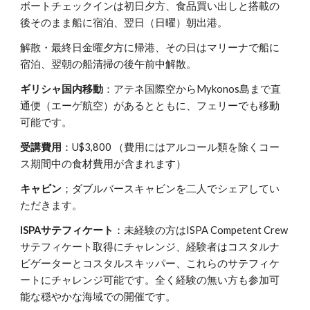
ボートチェックインは
初日夕方
、食品買い出し
と搭載の
後
そのまま船に宿泊、翌日（日曜）朝出港。
解散・
最終日金曜夕方に帰港、その日はマリーナで船に
宿泊、翌朝の船清掃の後午前中解散。
ギリシャ国内移動
：アテネ国際空から
Mykonos
島まで直
通便（
エーゲ航空）があるとともに、フェリーでも移動
可能です。
受講費用
：U$3,
8
00 （費用にはアルコール類を除くコー
ス期間中の食材費用が含まれます）
キャビン
；ダブルバースキャビンを二人でシェアしてい
ただきます。
ISPAサテフィケート
：未経験の方はISPA Competent Crew
サテフィケート取得にチャレンジ、経験者はコスタルナ
ビゲーターとコスタルスキッパー、これらのサテフィケ
ートにチャレンジ可能です。全く経験の無い方も参加可
能な穏やかな海域での開催です。