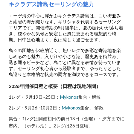
キクラデス諸島セーリングの魅力
エーゲ海の中心に浮かぶキクラデス諸島は、白い街並み
と紺碧の海が織りなす、ギリシャを代表するセーリング
エリアです。開催時期の9月後半は、夏の賑わいが落ち着
き、穏やかな気候と安定した風に恵まれる理想的な時
期。日中は心地よく、夜は涼しく過ごせます。
島々の距離が比較的近く、短いレグで多彩な寄港地を楽
しめるのも魅力。入り江や小さな港、歴史ある街並み、
透き通るビーチなど、島ごとに異なる表情が待っていま
す。セーリング初心者から経験者まで、ゆったりとした
島巡りと本格的な帆走の両方を満喫できるコースです。
202
6
年開催日程と概要
（日程は
現地時間）
1レグ・ 9月1
9
日~2
5
日；
Mykonos
集合・解散
2レグ・9月2
6
~10月2日；
Mykonos
集合、 解散
集合・1レグは
開催初日の前日
18
日（金曜）・夕方
までに
市内
、（ホテル泊）。2レグは26日昼頃。