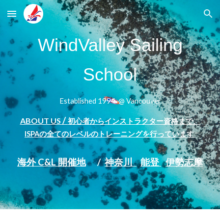
Skip to main content
Skip to navigation
WindValley Sailing
School
Established
1994 @ Vancouver
/
ABOUT US
初心者からインストラクター資格まで、
ISPAの全てのレベルのトレーニングを行っています
海外 C&L 開催地
/
神奈川
能登
伊勢志摩