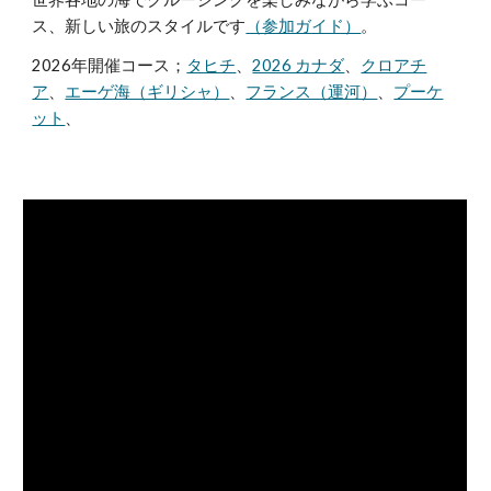
ス、新しい旅のスタイルです
（参加ガイド）
。
2026年開催コース；
タヒチ
、
2026 カナダ
、
クロアチ
ア
、
エーゲ海（ギリシャ）
、
フランス（運河）
、
プーケ
ット
、